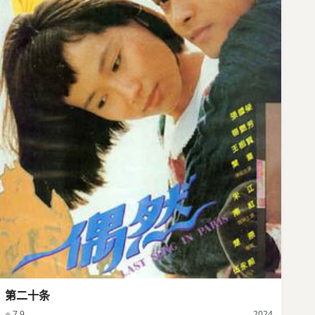
第二十条
⭐ 7.9
2024