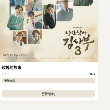
玫瑰的故事
⭐ 7.9
2024
更新38集
想看/预约