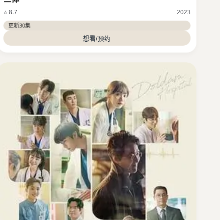
⭐ 8.7
2023
更新30集
想看/预约