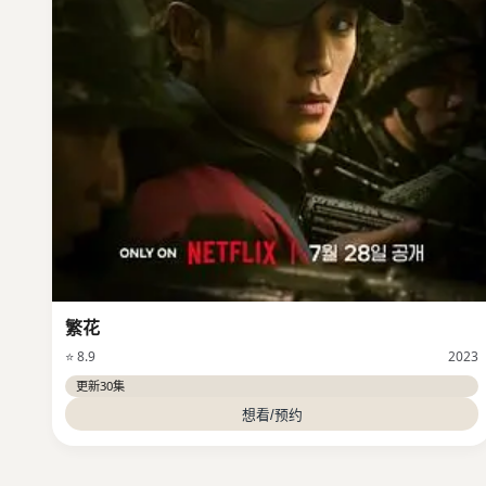
繁花
⭐ 8.9
2023
更新30集
想看/预约