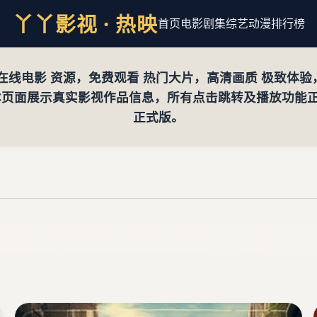
丫丫影视 · 热映
首页
电影
剧集
综艺
动漫
排行榜
在线电影
资源，
免费观看
热门大片，
高清画质
极致体验
页面展示真实影视作品信息，所有点击跳转及播放功能
正式版。